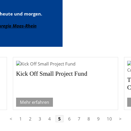
, heute und morgen.
uregio Maas-Rhein
Kick Off Small Project Fund
T
C
Mehr erfahren
<
1
2
3
4
5
6
7
8
9
10
>