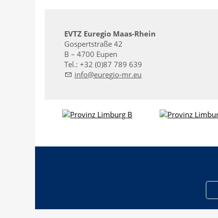
EVTZ Euregio Maas-Rhein
Gospertstraße 42
B – 4700 Eupen
Tel.: +32 (0)87 789 639
nf
r
g
-mr