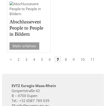
Abschlussevent
People to People
in Bildern
Mehr erfahren
<
2
3
4
5
6
7
8
9
10
11
>
EVTZ Euregio Maas-Rhein
Gospertstraße 42
B – 4700 Eupen
Tel.: +32 (0)87 789 639
nf
r
g
-mr