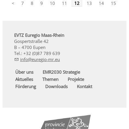
<
7
8
9
10
11
12
13
14
15
16
EVTZ Euregio Maas-Rhein
Gospertstraße 42
B – 4700 Eupen
Tel.: +32 (0)87 789 639
nf
r
g
-mr
Über uns
EMR2030 Strategie
Aktuelles
Themen
Projekte
Förderung
Downloads
Kontakt