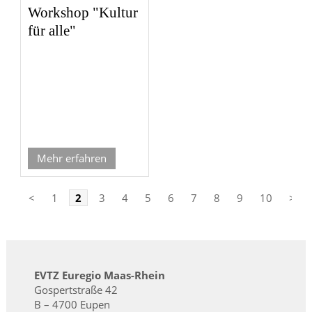
Workshop "Kultur
für alle"
Mehr erfahren
<
1
2
3
4
5
6
7
8
9
10
>
EVTZ Euregio Maas-Rhein
Gospertstraße 42
B – 4700 Eupen