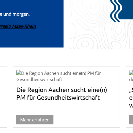
te und morgen.
uregio Maas-Rhein
Die Region Aachen sucht eine(n)
„
PM für Gesundheitswirtschaft
e
w
Mehr erfahren