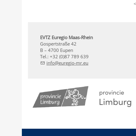
EVTZ Euregio Maas-Rhein
Gospertstraße 42
B – 4700 Eupen
Tel.: +32 (0)87 789 639
nf
r
g
-mr