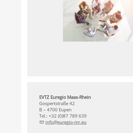
EVTZ Euregio Maas-Rhein
Gospertstraße 42
B – 4700 Eupen
Tel.: +32 (0)87 789 639
nf
r
g
-mr