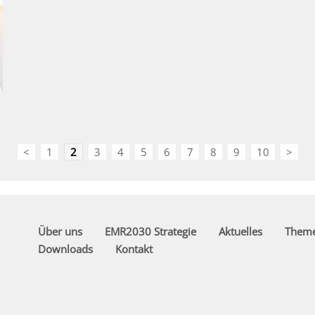
<
1
2
3
4
5
6
7
8
9
10
>
Über uns
EMR2030 Strategie
Aktuelles
Them
Downloads
Kontakt