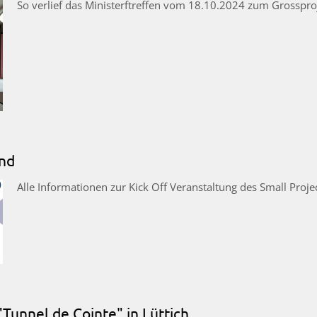
So verlief das Ministerftreffen vom 18.10.2024 zum Grossproj
und
Alle Informationen zur Kick Off Veranstaltung des Small Proj
Tunnel de Cointe" in Lüttich