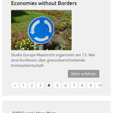
Economies without Borders
Studio Europa Maastricht organisiert am 13. Mai
eine Konferenz über grenzüberschreitende
Kreislaufwirtschaft.
Mehr erfahren
<
1
2
3
4
5
6
7
8
9
10
>