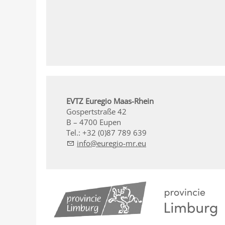
EVTZ Euregio Maas-Rhein
Gospertstraße 42
B – 4700 Eupen
Tel.: +32 (0)87 789 639
nf
r
g
-mr