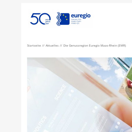
Startseite
Aktuelles
Die Genussregion Euregio Maas-Rhein (EMR)