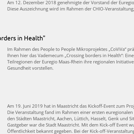
Am 12. Dezember 2018 genehmigte der Vorstand der Euregio 
Diese Auszeichnung wird im Rahmen der CHIO-Veranstaltung, 
ders in Health"
Im Rahmen des People to People Mikroprojektes „CoViVa“ prä
Ihnen hier das Vademecum „Crossing borders in Health“: Eine 
Teilregionen der Euregio Maas-Rhein ihre regionalen Initiativ
Gesundheit vorstellen.
Am 19. Juni 2019 hat in Maastricht das Kickoff-Event zum Pro
Die Veranstaltung fand im Rahmen einer ersten euregionalen A
den Städten Maastricht, Aachen, Lüttich, Hasselt, Genk und Si
Gastgeber war die Stadt Maastricht. Mit dem Kick-off Event w
Öffentlichkeit bekannt gegeben. Bei der Kick-off-Veranstaltu