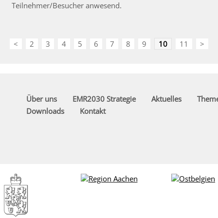
Teilnehmer/Besucher anwesend.
<
2
3
4
5
6
7
8
9
10
11
>
Über uns
EMR2030 Strategie
Aktuelles
Them
Downloads
Kontakt