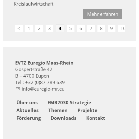
Kreislaufwirtschaft.
Mehr erfahren
<
1
2
3
4
5
6
7
8
9
10
>
EVTZ Euregio Maas-Rhein
Gospertstraße 42
B – 4700 Eupen
Tel.: +32 (0)87 789 639
nf
r
g
-mr
Über uns
EMR2030 Strategie
Aktuelles
Themen
Projekte
Förderung
Downloads
Kontakt