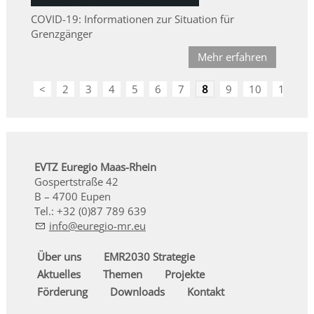
COVID-19: Informationen zur Situation für
Grenzgänger
Mehr erfahren
<
2
3
4
5
6
7
8
9
10
11
>
EVTZ Euregio Maas-Rhein
Gospertstraße 42
B – 4700 Eupen
Tel.: +32 (0)87 789 639
nf
r
g
-mr
Über uns
EMR2030 Strategie
Aktuelles
Themen
Projekte
Förderung
Downloads
Kontakt