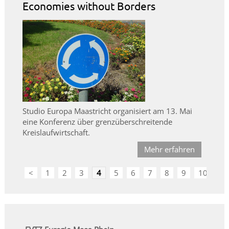
Economies without Borders
Studio Europa Maastricht organisiert am 13. Mai
eine Konferenz über grenzüberschreitende
Kreislaufwirtschaft.
Mehr erfahren
<
1
2
3
4
5
6
7
8
9
10
>