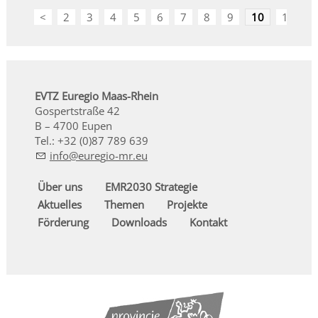
<
2
3
4
5
6
7
8
9
10
11
>
EVTZ Euregio Maas-Rhein
Gospertstraße 42
B – 4700 Eupen
Tel.: +32 (0)87 789 639
nf
r
g
-mr
Über uns
EMR2030 Strategie
Aktuelles
Themen
Projekte
Förderung
Downloads
Kontakt