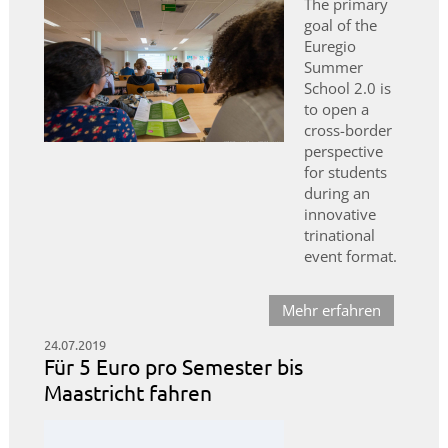
The primary
goal of the
Euregio
Summer
School 2.0 is
to open a
cross-border
perspective
for students
during an
innovative
trinational
event format.
Mehr erfahren
24.07.2019
Für 5 Euro pro Semester bis
Maastricht fahren