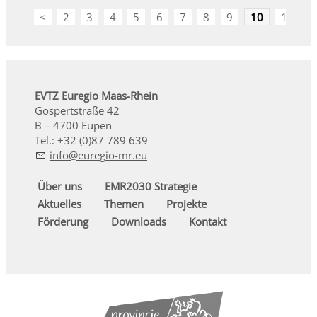
<
2
3
4
5
6
7
8
9
10
11
>
EVTZ Euregio Maas-Rhein
Gospertstraße 42
B – 4700 Eupen
Tel.: +32 (0)87 789 639
nf
r
g
-mr
Über uns
EMR2030 Strategie
Aktuelles
Themen
Projekte
Förderung
Downloads
Kontakt