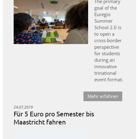
The primary
goal of the
Euregio
Summer
School 2.0 is
to open a
cross-border
perspective
for students
during an
innovative
trinational
event format.
Mehr erfahren
24.07.2019
Für 5 Euro pro Semester bis
Maastricht fahren