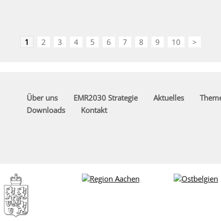
1
2
3
4
5
6
7
8
9
10
>
Über uns
EMR2030 Strategie
Aktuelles
Them
Downloads
Kontakt