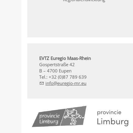
EVTZ Euregio Maas-Rhein
Gospertstraße 42
B – 4700 Eupen
Tel.: +32 (0)87 789 639
nf
r
g
-mr