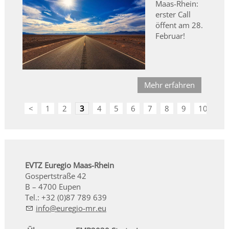
Maas-Rhein:
erster Call
öffent am 28.
Februar!
Mehr erfahren
<
1
2
3
4
5
6
7
8
9
10
>
EVTZ Euregio Maas-Rhein
Gospertstraße 42
B – 4700 Eupen
Tel.: +32 (0)87 789 639
nf
r
g
-mr