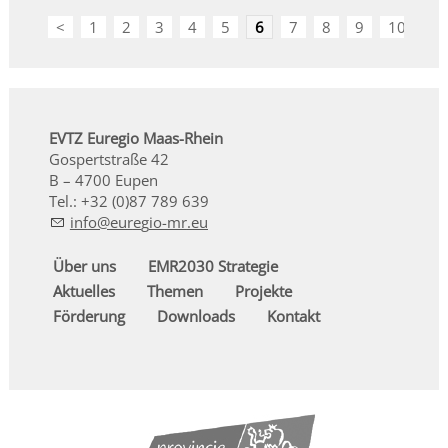
<
1
2
3
4
5
6
7
8
9
10
>
EVTZ Euregio Maas-Rhein
Gospertstraße 42
B – 4700 Eupen
Tel.: +32 (0)87 789 639
nf
r
g
-mr
Über uns
EMR2030 Strategie
Aktuelles
Themen
Projekte
Förderung
Downloads
Kontakt