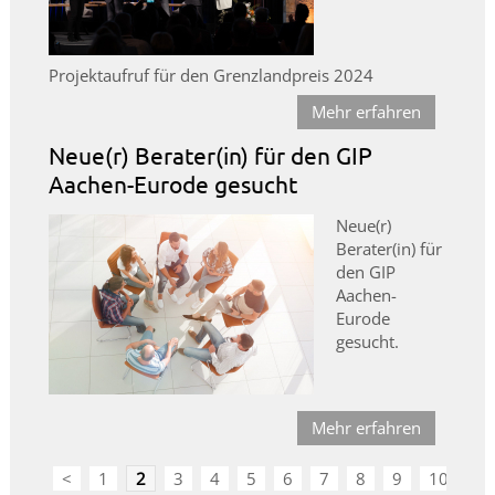
Projektaufruf für den Grenzlandpreis 2024
Mehr erfahren
Neue(r) Berater(in) für den GIP
Aachen-Eurode gesucht
Neue(r)
Berater(in) für
den GIP
Aachen-
Eurode
gesucht.
Mehr erfahren
<
1
2
3
4
5
6
7
8
9
10
>