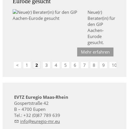
Eurode gesucht
Neue(r)
Berater(in) für
den GIP
Aachen-
Eurode
gesucht.
Mehr erfahren
<
1
2
3
4
5
6
7
8
9
10
>
EVTZ Euregio Maas-Rhein
Gospertstraße 42
B – 4700 Eupen
Tel.: +32 (0)87 789 639
nf
r
g
-mr