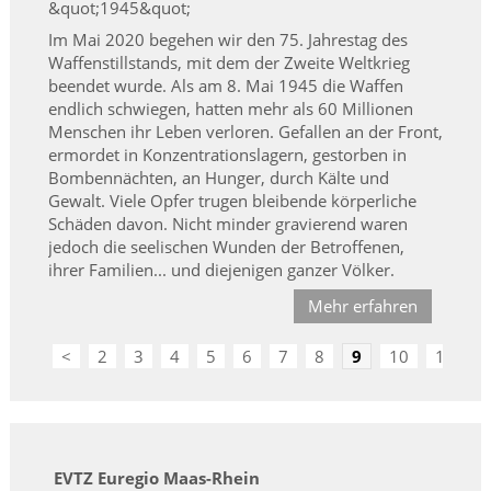
Im Mai 2020 begehen wir den 75. Jahrestag des
Waffenstillstands, mit dem der Zweite Weltkrieg
beendet wurde. Als am 8. Mai 1945 die Waffen
endlich schwiegen, hatten mehr als 60 Millionen
Menschen ihr Leben verloren. Gefallen an der Front,
ermordet in Konzentrationslagern, gestorben in
Bombennächten, an Hunger, durch Kälte und
Gewalt. Viele Opfer trugen bleibende körperliche
Schäden davon. Nicht minder gravierend waren
jedoch die seelischen Wunden der Betroffenen,
ihrer Familien... und diejenigen ganzer Völker.
Mehr erfahren
<
2
3
4
5
6
7
8
9
10
11
>
EVTZ Euregio Maas-Rhein