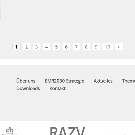
1
2
3
4
5
6
7
8
9
10
>
Über uns
EMR2030 Strategie
Aktuelles
Them
Downloads
Kontakt