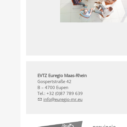
EVTZ Euregio Maas-Rhein
Gospertstraße 42
B – 4700 Eupen
Tel.: +32 (0)87 789 639
nf
r
g
-mr