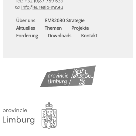
Tel.: +32 (0)87 789 639
nf
r
g
-mr
Über uns
EMR2030 Strategie
Aktuelles
Themen
Projekte
Förderung
Downloads
Kontakt