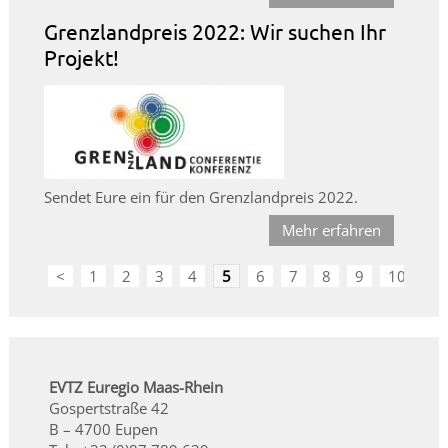
Grenzlandpreis 2022: Wir suchen Ihr
Projekt!
Sendet Eure ein für den Grenzlandpreis 2022.
Mehr erfahren
<
1
2
3
4
5
6
7
8
9
10
>
EVTZ Euregio Maas-Rhein
Gospertstraße 42
B – 4700 Eupen