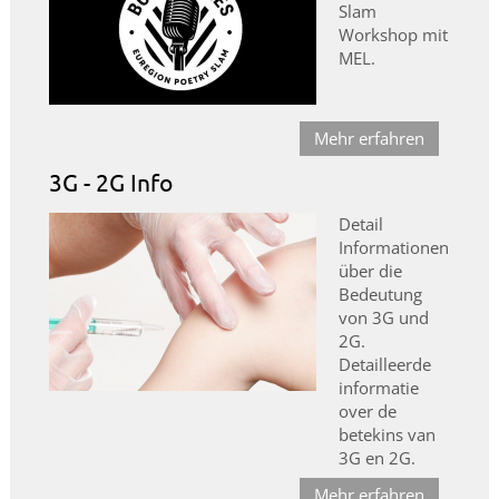
Slam
Workshop mit
MEL.
Mehr erfahren
3G - 2G Info
Detail
Informationen
über die
Bedeutung
von 3G und
2G.
Detailleerde
informatie
over de
betekins van
3G en 2G.
Mehr erfahren