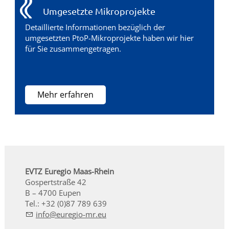
Umgesetzte Mikroprojekte
Detaillierte Informationen bezüglich der
umgesetzten PtoP-Mikroprojekte haben wir hier
für Sie zusammengetragen.
Mehr erfahren
EVTZ Euregio Maas-Rhein
Gospertstraße 42
B – 4700 Eupen
Tel.: +32 (0)87 789 639
nf
r
g
-mr