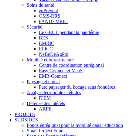
Soins de santé
euPrevent
OMS-RRS
PANDEMRIC
Sécurité
Le GECT pendant la pandémie
BES
EMRIC
EPICC
NeBeDeAgPol
Mobilité et infrastructure
Centre de coordination eurégional
Easy Connect et MaaS
EMR-Connect
Paysage et climat
Parc paysager du bocage sans frontières
Analyse territoriale et études
ITEM
Défense des intérêts
ARFE
PROJETS
SUBSIDES
Fonds eurégional pour la mobilité dans l'éducation
Small Project Fund