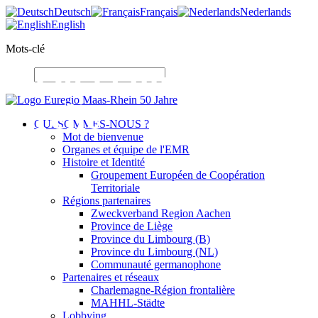
Deutsch
Français
Nederlands
English
Mots-clé
Où la diversité
relie
QUI SOMMES-NOUS ?
Mot de bienvenue
Organes et équipe de l'EMR
Histoire et Identité
Groupement Européen de Coopération
Territoriale
Régions partenaires
Zweckverband Region Aachen
Province de Liège
Province du Limbourg (B)
Province du Limbourg (NL)
Communauté germanophone
Partenaires et réseaux
Charlemagne-Région frontalière
MAHHL-Städte
Lobbying