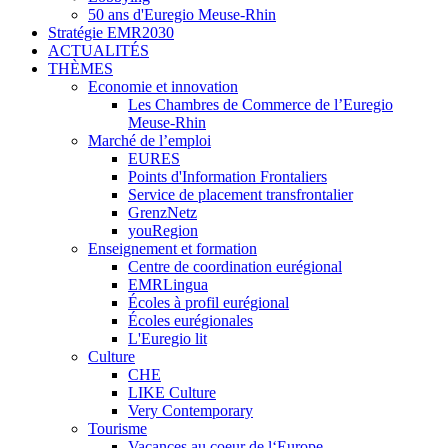
50 ans d'Euregio Meuse-Rhin
Stratégie EMR2030
ACTUALITÉS
THÈMES
Economie et innovation
Les Chambres de Commerce de l’Euregio
Meuse-Rhin
Marché de l’emploi
EURES
Points d'Information Frontaliers
Service de placement transfrontalier
GrenzNetz
youRegion
Enseignement et formation
Centre de coordination eurégional
EMRLingua
Écoles à profil eurégional
Écoles eurégionales
L'Euregio lit
Culture
CHE
LIKE Culture
Very Contemporary
Tourisme
Vacances au coeur de l‘Europe