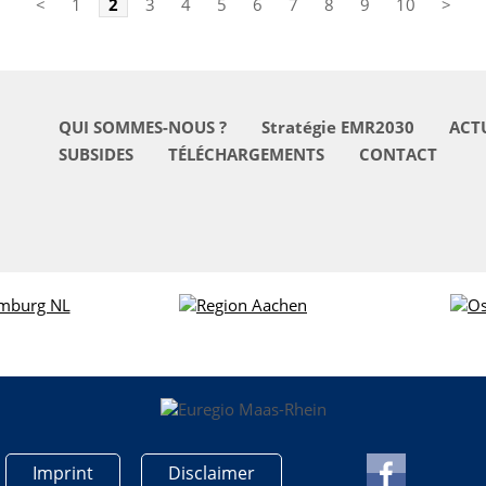
<
1
2
3
4
5
6
7
8
9
10
>
QUI SOMMES-NOUS ?
Stratégie EMR2030
ACT
SUBSIDES
TÉLÉCHARGEMENTS
CONTACT
Imprint
Disclaimer