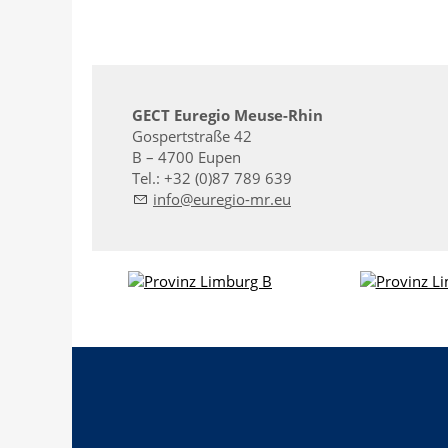
GECT Euregio Meuse-Rhin
Gospertstraße 42
B – 4700 Eupen
Tel.: +32 (0)87 789 639
nf
r
g
-mr