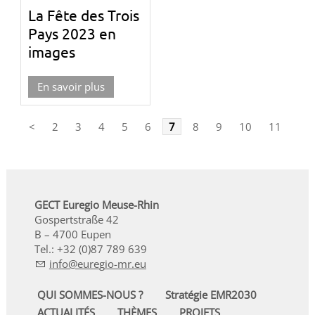
La Fête des Trois
Pays 2023 en
images
En savoir plus
<
2
3
4
5
6
7
8
9
10
11
>
GECT Euregio Meuse-Rhin
Gospertstraße 42
B – 4700 Eupen
Tel.: +32 (0)87 789 639
nf
r
g
-mr
QUI SOMMES-NOUS ?
Stratégie EMR2030
ACTUALITÉS
THÈMES
PROJETS