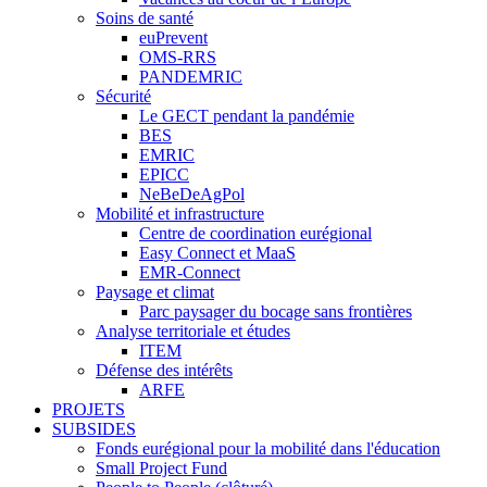
Soins de santé
euPrevent
OMS-RRS
PANDEMRIC
Sécurité
Le GECT pendant la pandémie
BES
EMRIC
EPICC
NeBeDeAgPol
Mobilité et infrastructure
Centre de coordination eurégional
Easy Connect et MaaS
EMR-Connect
Paysage et climat
Parc paysager du bocage sans frontières
Analyse territoriale et études
ITEM
Défense des intérêts
ARFE
PROJETS
SUBSIDES
Fonds eurégional pour la mobilité dans l'éducation
Small Project Fund