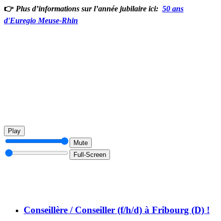
👉
Plus d’informations sur l’année jubilaire ici:
50 ans
d'Euregio Meuse-Rhin
Play
Mute
Full-Screen
Conseillère / Conseiller (f/h/d) à Fribourg (D) !