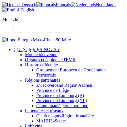
Deutsch
Français
Nederlands
English
Mots-clé
Où la diversité
relie
QUI SOMMES-NOUS ?
Mot de bienvenue
Organes et équipe de l'EMR
Histoire et Identité
Groupement Européen de Coopération
Territoriale
Régions partenaires
Zweckverband Region Aachen
Province de Liège
Province du Limbourg (B)
Province du Limbourg (NL)
Communauté germanophone
Partenaires et réseaux
Charlemagne-Région frontalière
MAHHL-Städte
Lobbying