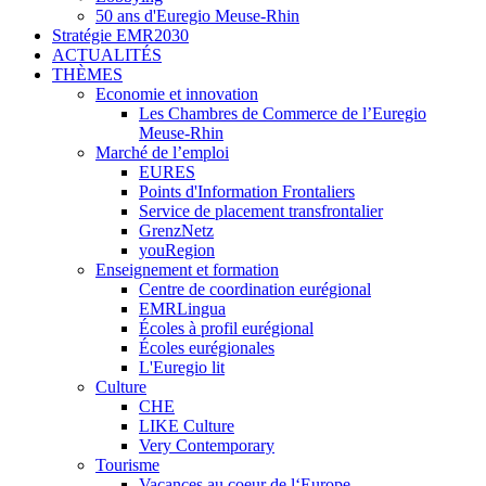
50 ans d'Euregio Meuse-Rhin
Stratégie EMR2030
ACTUALITÉS
THÈMES
Economie et innovation
Les Chambres de Commerce de l’Euregio
Meuse-Rhin
Marché de l’emploi
EURES
Points d'Information Frontaliers
Service de placement transfrontalier
GrenzNetz
youRegion
Enseignement et formation
Centre de coordination eurégional
EMRLingua
Écoles à profil eurégional
Écoles eurégionales
L'Euregio lit
Culture
CHE
LIKE Culture
Very Contemporary
Tourisme
Vacances au coeur de l‘Europe