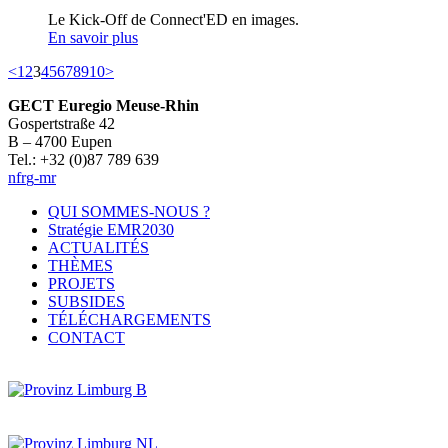
Le Kick-Off de Connect'ED en images.
En savoir plus
<
1
2
3
4
5
6
7
8
9
10
>
GECT Euregio Meuse-Rhin
Gospertstraße 42
B – 4700 Eupen
Tel.: +32 (0)87 789 639
nf
r
g
-mr
QUI SOMMES-NOUS ?
Stratégie EMR2030
ACTUALITÉS
THÈMES
PROJETS
SUBSIDES
TÉLÉCHARGEMENTS
CONTACT