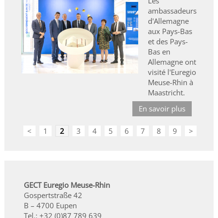
Les
ambassadeurs
d'Allemagne
aux Pays-Bas
et des Pays-
Bas en
Allemagne ont
visité l'Euregio
Meuse-Rhin à
Maastricht.
En savoir plus
<
1
2
3
4
5
6
7
8
9
>
GECT Euregio Meuse-Rhin
Gospertstraße 42
B – 4700 Eupen
Tel.: +32 (0)87 789 639