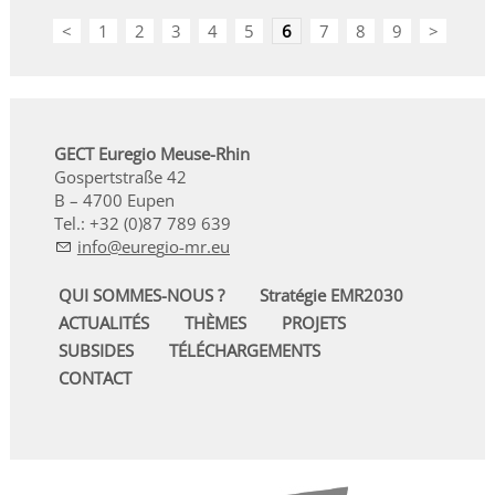
<
1
2
3
4
5
6
7
8
9
>
GECT Euregio Meuse-Rhin
Gospertstraße 42
B – 4700 Eupen
Tel.: +32 (0)87 789 639
nf
r
g
-mr
QUI SOMMES-NOUS ?
Stratégie EMR2030
ACTUALITÉS
THÈMES
PROJETS
SUBSIDES
TÉLÉCHARGEMENTS
CONTACT