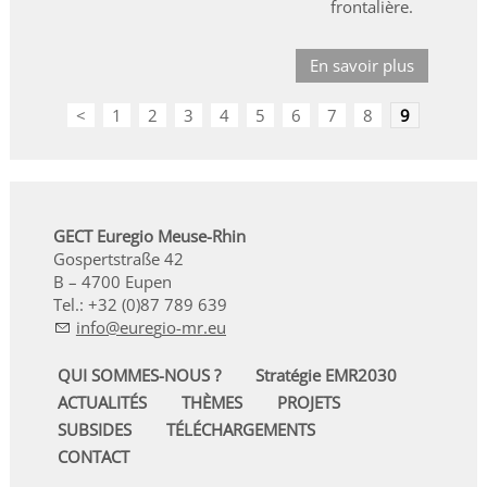
frontalière.
En savoir plus
<
1
2
3
4
5
6
7
8
9
GECT Euregio Meuse-Rhin
Gospertstraße 42
B – 4700 Eupen
Tel.: +32 (0)87 789 639
nf
r
g
-mr
QUI SOMMES-NOUS ?
Stratégie EMR2030
ACTUALITÉS
THÈMES
PROJETS
SUBSIDES
TÉLÉCHARGEMENTS
CONTACT