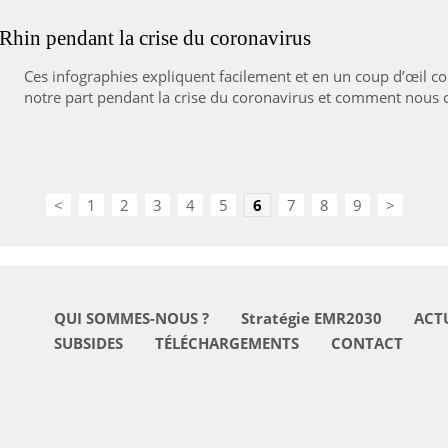
Rhin pendant la crise du coronavirus
Ces infographies expliquent facilement et en un coup d’œil
notre part pendant la crise du coronavirus et comment nous co
<
1
2
3
4
5
6
7
8
9
>
QUI SOMMES-NOUS ?
Stratégie EMR2030
ACT
SUBSIDES
TÉLÉCHARGEMENTS
CONTACT