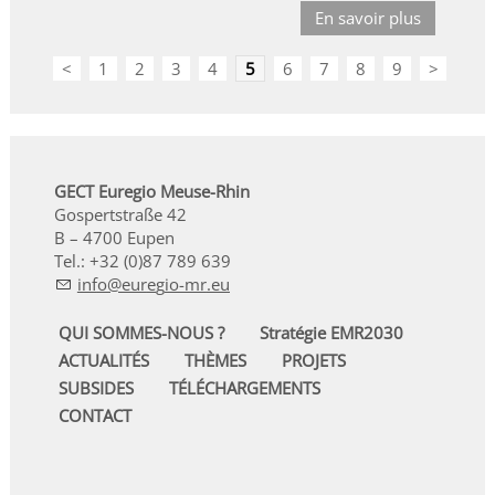
En savoir plus
<
1
2
3
4
5
6
7
8
9
>
GECT Euregio Meuse-Rhin
Gospertstraße 42
B – 4700 Eupen
Tel.: +32 (0)87 789 639
nf
r
g
-mr
QUI SOMMES-NOUS ?
Stratégie EMR2030
ACTUALITÉS
THÈMES
PROJETS
SUBSIDES
TÉLÉCHARGEMENTS
CONTACT