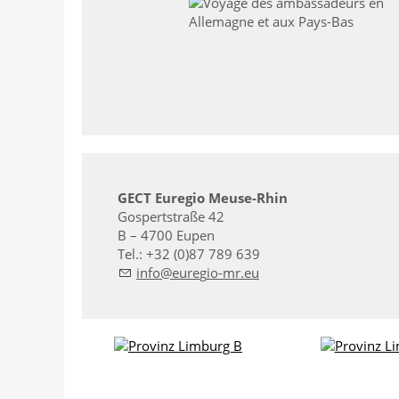
GECT Euregio Meuse-Rhin
Gospertstraße 42
B – 4700 Eupen
Tel.: +32 (0)87 789 639
nf
r
g
-mr