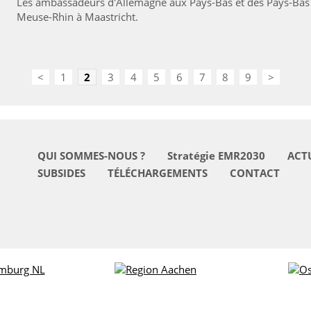
Les ambassadeurs d'Allemagne aux Pays-Bas et des Pays-Bas e
Meuse-Rhin à Maastricht.
<
1
2
3
4
5
6
7
8
9
>
QUI SOMMES-NOUS ?
Stratégie EMR2030
ACT
SUBSIDES
TÉLÉCHARGEMENTS
CONTACT