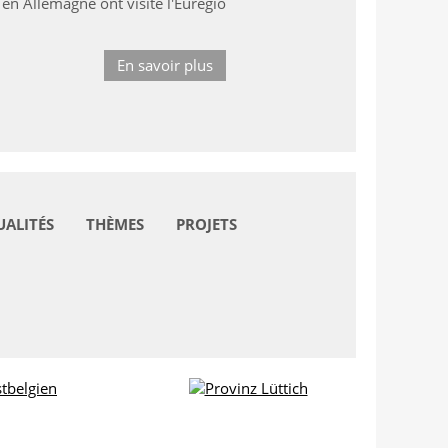
n Allemagne ont visité l'Euregio
En savoir plus
UALITÉS
THÈMES
PROJETS