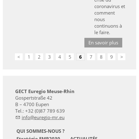
coronavirus et
comment
nous
continuons à
le faire.
En savoir plus
<
1
2
3
4
5
6
7
8
9
>
GECT Euregio Meuse-Rhin
Gospertstraße 42
B – 4700 Eupen
Tel.: +32 (0)87 789 639
nf
r
g
-mr
QUI SOMMES-NOUS ?
Stratégie EMR2030
ACTUALITÉS