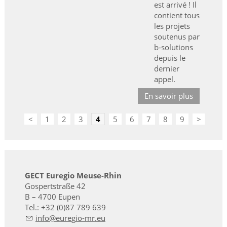
est arrivé ! Il
contient tous
les projets
soutenus par
b-solutions
depuis le
dernier
appel.
En savoir plus
<
1
2
3
4
5
6
7
8
9
>
GECT Euregio Meuse-Rhin
Gospertstraße 42
B – 4700 Eupen
Tel.: +32 (0)87 789 639
nf
r
g
-mr