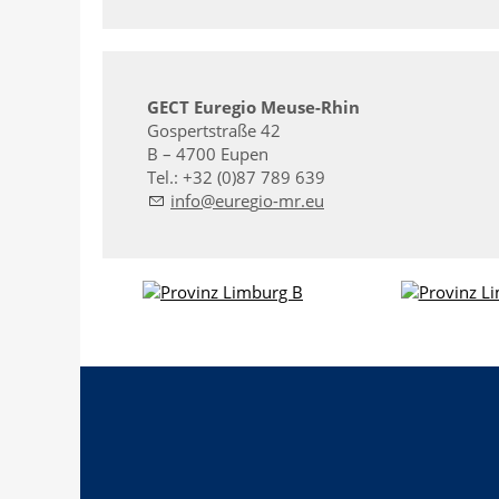
GECT Euregio Meuse-Rhin
Gospertstraße 42
B – 4700 Eupen
Tel.: +32 (0)87 789 639
nf
r
g
-mr