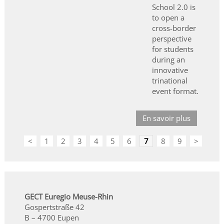
School 2.0 is
to open a
cross-border
perspective
for students
during an
innovative
trinational
event format.
En savoir plus
<
1
2
3
4
5
6
7
8
9
>
GECT Euregio Meuse-Rhin
Gospertstraße 42
B – 4700 Eupen