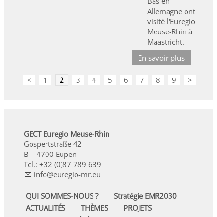
Bas en
Allemagne ont
visité l'Euregio
Meuse-Rhin à
Maastricht.
En savoir plus
<
1
2
3
4
5
6
7
8
9
>
GECT Euregio Meuse-Rhin
Gospertstraße 42
B – 4700 Eupen
Tel.: +32 (0)87 789 639
nf
r
g
-mr
QUI SOMMES-NOUS ?
Stratégie EMR2030
ACTUALITÉS
THÈMES
PROJETS