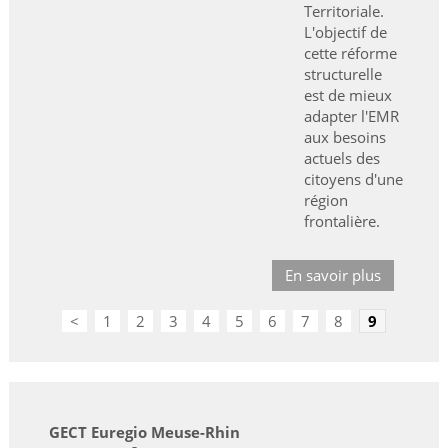
Territoriale.
L'objectif de
cette réforme
structurelle
est de mieux
adapter l'EMR
aux besoins
actuels des
citoyens d'une
région
frontalière.
En savoir plus
<
1
2
3
4
5
6
7
8
9
GECT Euregio Meuse-Rhin