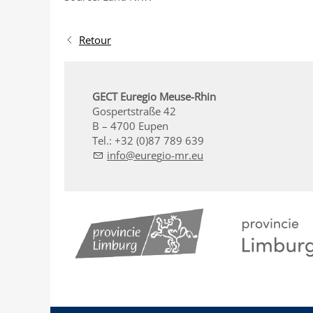
Retour
GECT Euregio Meuse-Rhin
Gospertstraße 42
B – 4700 Eupen
Tel.: +32 (0)87 789 639
nf
r
g
-mr