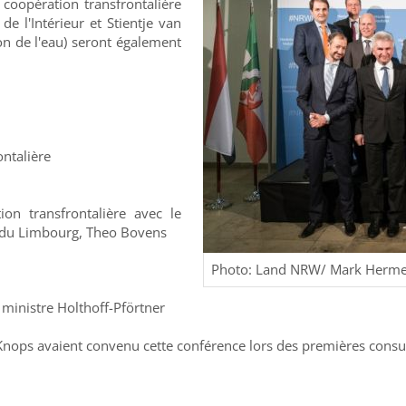
 coopération transfrontalière
e l'Intérieur et Stientje van
ion de l'eau) seront également
ntalière
ion transfrontalière avec le
i du Limbourg, Theo Bovens
Photo: Land NRW/ Mark Herm
 ministre Holthoff-Pförtner
at Knops avaient convenu cette conférence lors des premières cons