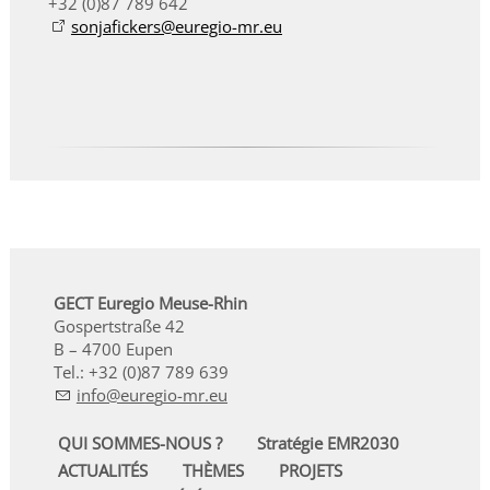
+32 (0)87 789 642
sonjafickers@euregio-mr.eu
GECT Euregio Meuse-Rhin
Gospertstraße 42
B – 4700 Eupen
Tel.: +32 (0)87 789 639
nf
r
g
-mr
QUI SOMMES-NOUS ?
Stratégie EMR2030
ACTUALITÉS
THÈMES
PROJETS