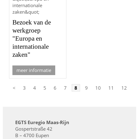
Bezoek van de
werkgroep
"Europa en
internationale
zaken"
meer informatie
<
3
4
5
6
7
8
9
10
11
12
>
EGTS Euregio Maas-Rijn
Gospertstraße 42
B – 4700 Eupen