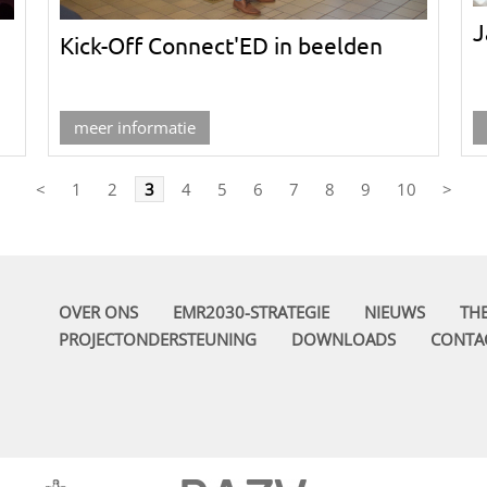
J
Kick-Off Connect'ED in beelden
meer informatie
<
1
2
3
4
5
6
7
8
9
10
>
OVER ONS
EMR2030-STRATEGIE
NIEUWS
TH
PROJECTONDERSTEUNING
DOWNLOADS
CONTA