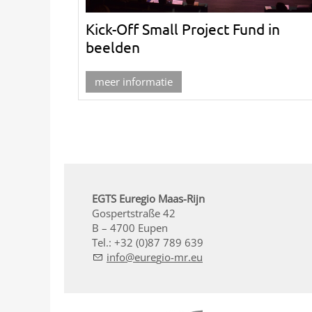
Kick-Off Small Project Fund in
beelden
meer informatie
EGTS Euregio Maas-Rijn
Gospertstraße 42
B – 4700 Eupen
Tel.: +32 (0)87 789 639
nf
r
g
-mr