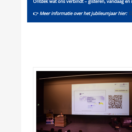
Ontdek wat ons verbindt – gisteren, vandaag en
👉
Meer informatie over het jubileumjaar hier: