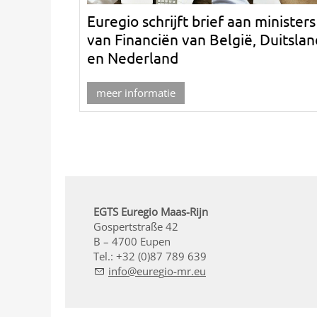
Euregio schrijft brief aan ministers
van Financiën van België, Duitslan
en Nederland
meer informatie
EGTS Euregio Maas-Rijn
Gospertstraße 42
B – 4700 Eupen
Tel.: +32 (0)87 789 639
nf
r
g
-mr