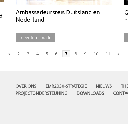
Ambassadeursreis Duitsland en
G
d
Nederland
h
meer informatie
<
2
3
4
5
6
7
8
9
10
11
>
OVER ONS
EMR2030-STRATEGIE
NIEUWS
TH
PROJECTONDERSTEUNING
DOWNLOADS
CONTA