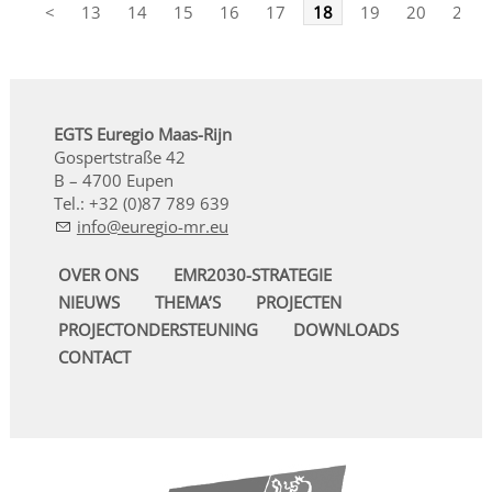
<
13
14
15
16
17
18
19
20
21
EGTS Euregio Maas-Rijn
Gospertstraße 42
B – 4700 Eupen
Tel.: +32 (0)87 789 639
nf
r
g
-mr
OVER ONS
EMR2030-STRATEGIE
NIEUWS
THEMA’S
PROJECTEN
PROJECTONDERSTEUNING
DOWNLOADS
CONTACT