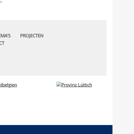
>
EMA’S
PROJECTEN
CT