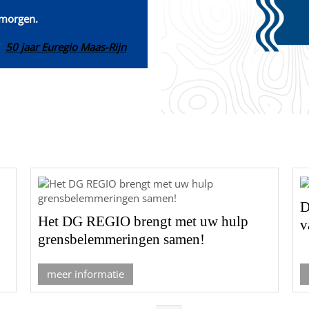
 morgen.
50 jaar Euregio Maas-Rijn
D
Het DG REGIO brengt met uw hulp
v
grensbelemmeringen samen!
meer informatie