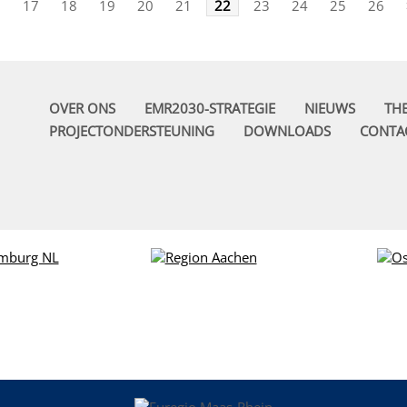
<
17
18
19
20
21
22
23
24
25
26
OVER ONS
EMR2030-STRATEGIE
NIEUWS
TH
PROJECTONDERSTEUNING
DOWNLOADS
CONTA