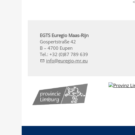
EGTS Euregio Maas-Rijn
Gospertstraße 42
B – 4700 Eupen
Tel.: +32 (0)87 789 639
nf
r
g
-mr