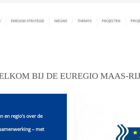
S
EMR2030-STRATEGIE
NIEUWS
THEMA’S
PROJECTEN
PROJ
it verbindt
ELKOM BIJ DE EUREGIO MAAS-RIJ
n en regio’s over de
e samenwerking – met