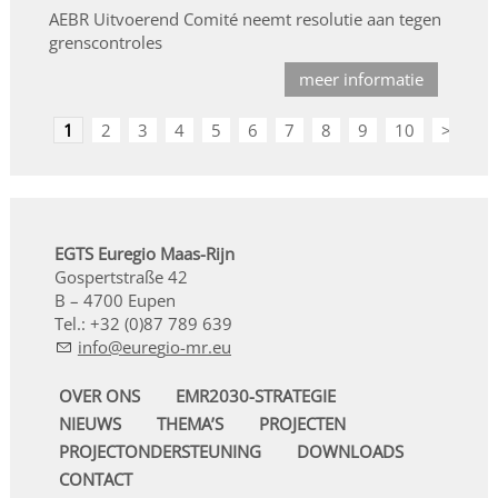
AEBR Uitvoerend Comité neemt resolutie aan tegen
grenscontroles
meer informatie
1
2
3
4
5
6
7
8
9
10
>
EGTS Euregio Maas-Rijn
Gospertstraße 42
B – 4700 Eupen
Tel.: +32 (0)87 789 639
nf
r
g
-mr
OVER ONS
EMR2030-STRATEGIE
NIEUWS
THEMA’S
PROJECTEN
PROJECTONDERSTEUNING
DOWNLOADS
CONTACT