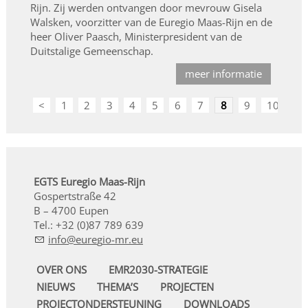
Rijn. Zij werden ontvangen door mevrouw Gisela
Walsken, voorzitter van de Euregio Maas-Rijn en de
heer Oliver Paasch, Ministerpresident van de
Duitstalige Gemeenschap.
meer informatie
<
1
2
3
4
5
6
7
8
9
10
>
EGTS Euregio Maas-Rijn
Gospertstraße 42
B – 4700 Eupen
Tel.: +32 (0)87 789 639
nf
r
g
-mr
OVER ONS
EMR2030-STRATEGIE
NIEUWS
THEMA’S
PROJECTEN
PROJECTONDERSTEUNING
DOWNLOADS