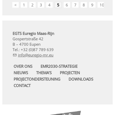
<
1
2
3
4
5
6
7
8
9
10
>
EGTS Euregio Maas-Rijn
Gospertstraße 42
B – 4700 Eupen
Tel.: +32 (0)87 789 639
nf
r
g
-mr
OVER ONS
EMR2030-STRATEGIE
NIEUWS
THEMA’S
PROJECTEN
PROJECTONDERSTEUNING
DOWNLOADS
CONTACT