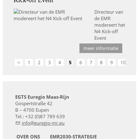
Kick-off Event
Directeur van
de EMR
modereert het
N4 Kick-off
Event
meer informatie
<
1
2
3
4
5
6
7
8
9
10
>
EGTS Euregio Maas-Rijn
Gospertstraße 42
B – 4700 Eupen
Tel.: +32 (0)87 789 639
nf
r
g
-mr
OVER ONS
EMR2030-STRATEGIE