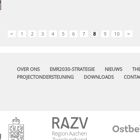
<
1
2
3
4
5
6
7
8
9
10
>
OVER ONS
EMR2030-STRATEGIE
NIEUWS
TH
PROJECTONDERSTEUNING
DOWNLOADS
CONTA