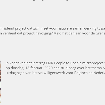
chrijdend project dat zich inzet voor nauwere samenwerking tuss
En verdient dat project navolging? Meld het dan aan voor de Gren
In kader van het Interreg EMR People to People microproject “V
op dinsdag, 18 februari 2020 een studiedag over het thema “vr
uitdagingen van het vrijwilligerswerk voor Belgisch en Neder