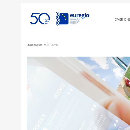
OVER ON
Startpagina
NIEUWS