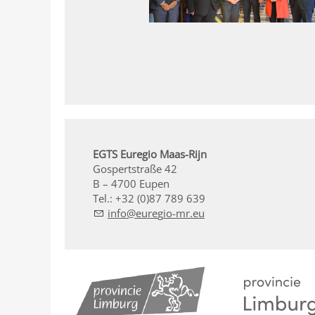
EGTS Euregio Maas-Rijn
Gospertstraße 42
B – 4700 Eupen
Tel.: +32 (0)87 789 639
nf
r
g
-mr